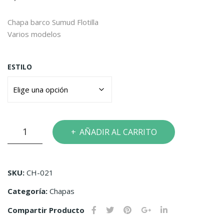
día
día
Chapa barco Sumud Flotilla
Pal
Ver
Varios modelos
esti
de
na
ESTILO
Libr
e
Chapa
AÑADIR AL CARRITO
Barco
Sumud
Flotilla
SKU:
CH-021
cantidad
Categoría:
Chapas
Compartir Producto