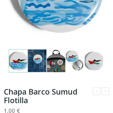
Chapa Barco Sumud
Flotilla
hap
hap
a
a
1,00
€
San
San