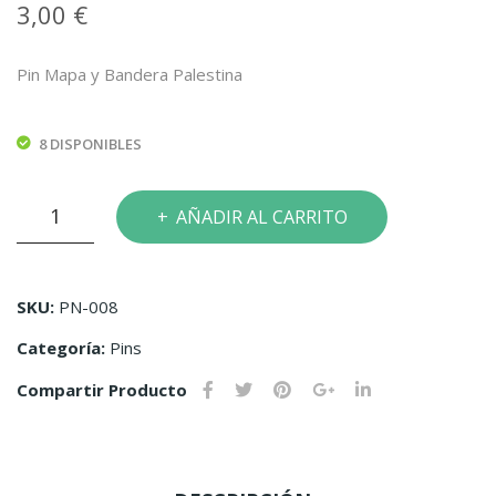
3,00
€
Ára
Kufi
be
ya
Pin Mapa y Bandera Palestina
(PD
Gris
F |
8 DISPONIBLES
Ver
sión
Pin
Digi
AÑADIR AL CARRITO
Mapa
tal)
y
–
Bandera
Dun
SKU:
PN-008
Palestina
ia
Categoría:
Pins
cantidad
Abu
Compartir Producto
Sitt
a