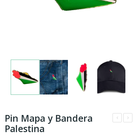
Pin Mapa y Bandera
Palestina
ieza
ote
s –
Bag