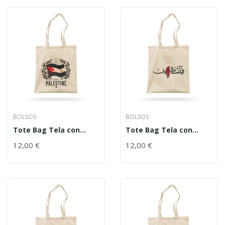
BOLSOS
BOLSOS
Tote Bag Tela con
Tote Bag Tela con
cremallera – Bandera
cremallera – Mapa y
12,00
€
12,00
€
Palestina – “Free
Texto Palestina. Sandía
Palestine”