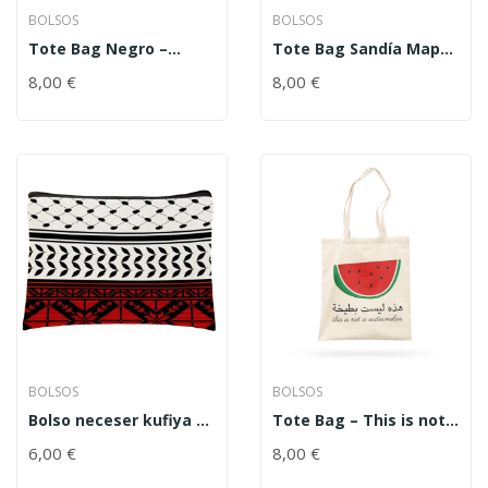
BOLSOS
BOLSOS
Tote Bag Negro –
Tote Bag Sandía Mapa
Sandía Mapa Palestina
Palestina
8,00
€
8,00
€
BOLSOS
BOLSOS
Bolso neceser kufiya y
Tote Bag – This is not a
tatriz
watermelon – Esto no
6,00
€
8,00
€
es una sandía