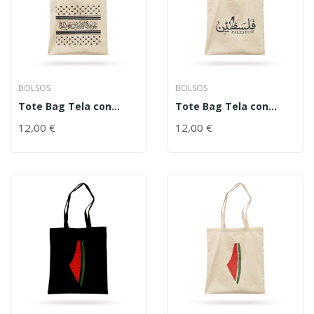
BOLSOS
BOLSOS
Tote Bag Tela con
Tote Bag Tela con
cremallera – Trama
cremallera – Texto
12,00
€
12,00
€
Kufiya – Versos en
Palestina – Árabe e
árabe
inglés