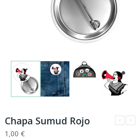
Chapa Sumud Rojo
hap
hap
1,00
€
a
a