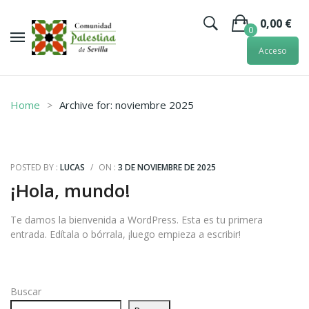
0,00
€
0
Acceso
No hay artículos en la cesta.
Home
Archive for:
noviembre 2025
POSTED BY :
LUCAS
/
ON :
3 DE NOVIEMBRE DE 2025
¡Hola, mundo!
Te damos la bienvenida a WordPress. Esta es tu primera
entrada. Edítala o bórrala, ¡luego empieza a escribir!
Buscar