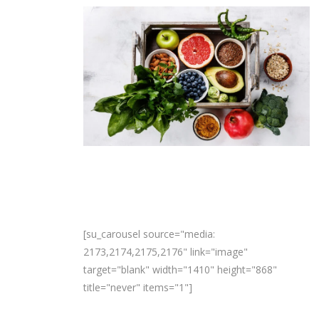
[su_carousel source="media:
2173,2174,2175,2176" link="image"
target="blank" width="1410" height="868"
title="never" items="1"]