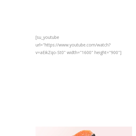
[su_youtube
url="https://www.youtube.com/watch?
v=aEikZqo-St0" width="1600" height="900"]