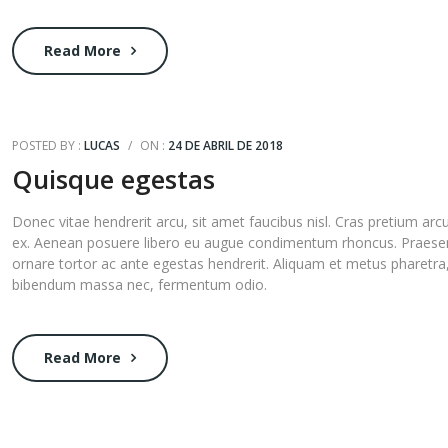
Read More
POSTED BY :
LUCAS
/
ON :
24 DE ABRIL DE 2018
Quisque egestas
Donec vitae hendrerit arcu, sit amet faucibus nisl. Cras pretium arc
ex. Aenean posuere libero eu augue condimentum rhoncus. Praese
ornare tortor ac ante egestas hendrerit. Aliquam et metus pharetra
bibendum massa nec, fermentum odio.
Read More