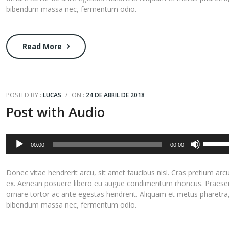
bibendum massa nec, fermentum odio.
Read More
POSTED BY :
LUCAS
/
ON :
24 DE ABRIL DE 2018
Post with Audio
Reproductor
Utiliza
00:00
00:00
de
las
audio
teclas
Donec vitae hendrerit arcu, sit amet faucibus nisl. Cras pretium arc
de
ex. Aenean posuere libero eu augue condimentum rhoncus. Praese
flecha
ornare tortor ac ante egestas hendrerit. Aliquam et metus pharetra
arriba/a
bibendum massa nec, fermentum odio.
para