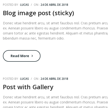
POSTED BY :
LUCAS
/
ON :
24 DE ABRIL DE 2018
Blog image post (sticky)
Donec vitae hendrerit arcu, sit amet faucibus nisl. Cras pretium arc
ex. Aenean posuere libero eu augue condimentum rhoncus. Praese
ornare tortor ac ante egestas hendrerit. Aliquam et metus pharetra
bibendum massa nec, fermentum odio.
Read More
POSTED BY :
LUCAS
/
ON :
24 DE ABRIL DE 2018
Post with Gallery
Donec vitae hendrerit arcu, sit amet faucibus nisl. Cras pretium arc
ex. Aenean posuere libero eu augue condimentum rhoncus. Praese
ornare tortor ac ante egestas hendrerit. Aliquam et metus pharetra