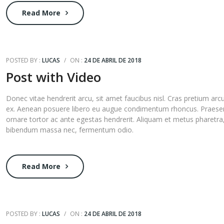
aument
Read More
o
disminui
el
volumen
POSTED BY :
LUCAS
/
ON :
24 DE ABRIL DE 2018
Post with Video
Donec vitae hendrerit arcu, sit amet faucibus nisl. Cras pretium arc
ex. Aenean posuere libero eu augue condimentum rhoncus. Praese
ornare tortor ac ante egestas hendrerit. Aliquam et metus pharetra
bibendum massa nec, fermentum odio.
Read More
POSTED BY :
LUCAS
/
ON :
24 DE ABRIL DE 2018