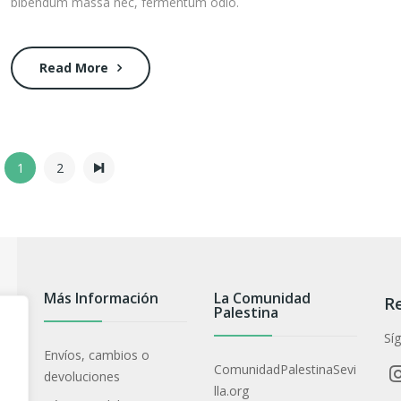
bibendum massa nec, fermentum odio.
Read More
1
2
Más Información
La Comunidad
Re
Palestina
Sí
Envíos, cambios o
ComunidadPalestinaSevi
devoluciones
lla.org