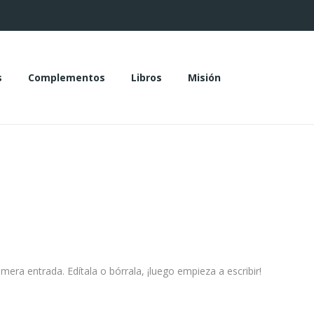
s
Complementos
Libros
Misión
das
Complementos
Libros
Misión
era entrada. Edítala o bórrala, ¡luego empieza a escribir!