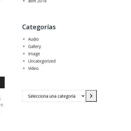
abril 2018
Categorías
Audio
Gallery
Image
Uncategorized
Video
Selecciona
u
una
nt
categoría
,
bajo