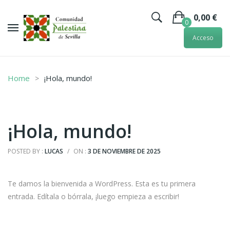
0,00
€
0
Acceso
No hay artículos en la cesta.
Home
¡Hola, mundo!
¡Hola, mundo!
POSTED BY :
LUCAS
/
ON :
3 DE NOVIEMBRE DE 2025
Te damos la bienvenida a WordPress. Esta es tu primera
entrada. Edítala o bórrala, ¡luego empieza a escribir!